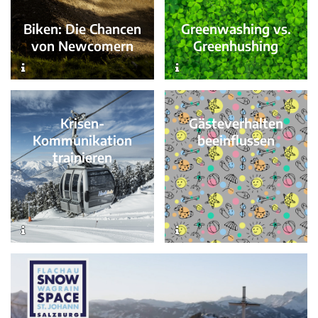
Greenwashing vs.
Biken: Die Chancen
Greenhushing
von Newcomern
Gästeverhalten
Krisen-
beeinflussen
Kommunikation
trainieren