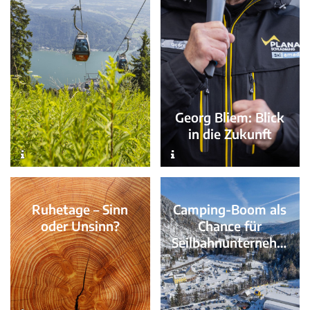
Georg Bliem: Blick
in die Zukunft
Ruhetage – Sinn
Camping-Boom als
oder Unsinn?
Chance für
Seilbahnunternehm
en