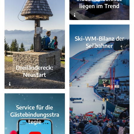
liegen im Trend
Ski-WM-Bilanz der
Seilbahner
Dreiländereck:
Neustart
Service für die
Gästebindungsstra
tegie