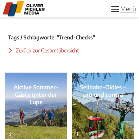
Menü
Tags / Schlagworte: "Trend-Checks"
Zurück zur Gesamtübersicht
Aktive Sommer-
Seilbahn-Oldies –
Gäste unter der
pro und contra
Lupe