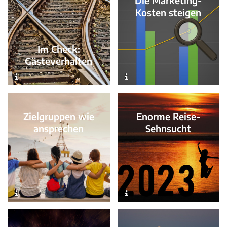
Die Marketing-
Kosten steigen
Im Check:
Gästeverhalten
Zielgruppen wie
Enorme Reise-
ansprechen
Sehnsucht