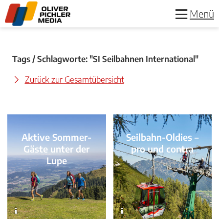
Menü
Tags / Schlagworte: "SI Seilbahnen International"
Zurück zur Gesamtübersicht
Aktive Sommer-
Seilbahn-Oldies –
Gäste unter der
pro und contra
Lupe