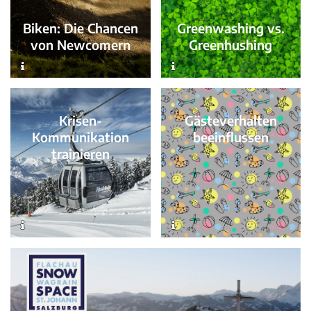
Greenwashing vs.
Biken: Die Chancen
Greenhushing
von Newcomern
Gästeverhalten
Krisen-
beeinflussen
Kommunikation
trainieren