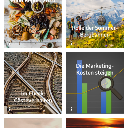
Food Report 2024
Rolle der Sommer-
Bergbahnen
Die Marketing-
Kosten steigen
Im Check:
Gästeverhalten