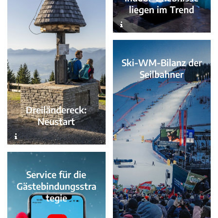
liegen im Trend
Ski-WM-Bilanz der
Seilbahner
Dreiländereck:
Neustart
Service für die
Gästebindungsstra
tegie