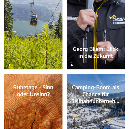
Georg Bliem: Blick
in die Zukunft
Ruhetage – Sinn
Camping-Boom als
oder Unsinn?
Chance für
Seilbahnunternehm
en