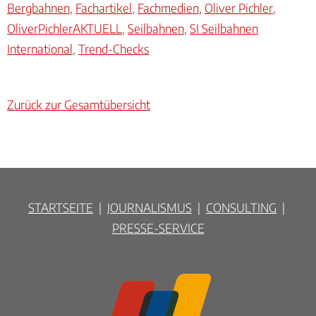
Bergbahnen
,
Fachartikel
,
Fachmedien
,
Oliver Pichler
,
OliverPichlerAKTUELL
,
Seilbahnen
,
SI Seilbahnen
International
,
Trend-Checks
Zurück zur Gesamtübersicht
STARTSEITE
|
JOURNALISMUS
|
CONSULTING
|
PRESSE-SERVICE