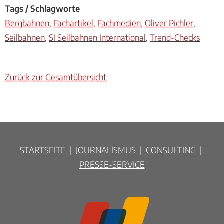
Tags / Schlagworte
Bergbahnen
,
Fachartikel
,
Fachmedien
,
Oliver Pichler
,
Seilbahnen
,
SI Seilbahnen International
,
Trend-Checks
Zurück zur Gesamtübersicht
STARTSEITE
|
JOURNALISMUS
|
CONSULTING
|
PRESSE-SERVICE