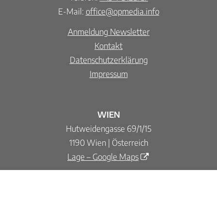
E-Mail:
office@opmedia.info
Anmeldung Newsletter
Kontakt
Datenschutzerklärung
Impressum
WIEN
Hutweidengasse 69/1/15
1190 Wien | Österreich
Lage – Google Maps
VILLACH
Primus-Lessiak-Straße 28/7
9500 Villach | Österreich